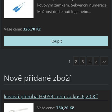
kovovým zámkem. Sekvenční numerace.
Možnost dotisknutí loga nebo...
Vaše cena:
326,70 Kč
1
2
3
4
>
>>
Nově přidané zboží
kovová plomba HS053 cena za kus 6,20 Kč
Vaše cena:
750,20 Kč