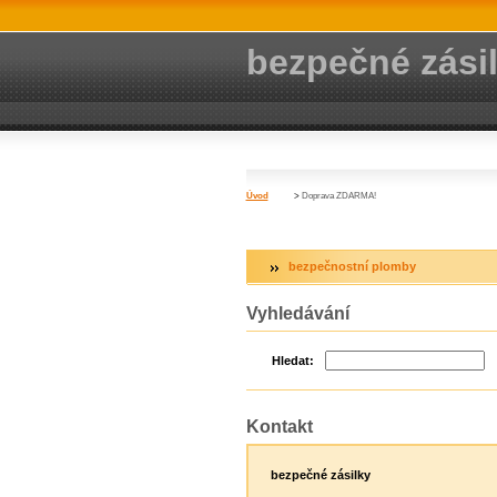
bezpečné zási
Úvod
>
Doprava ZDARMA!
bezpečnostní plomby
Vyhledávání
Hledat:
Kontakt
bezpečné zásilky