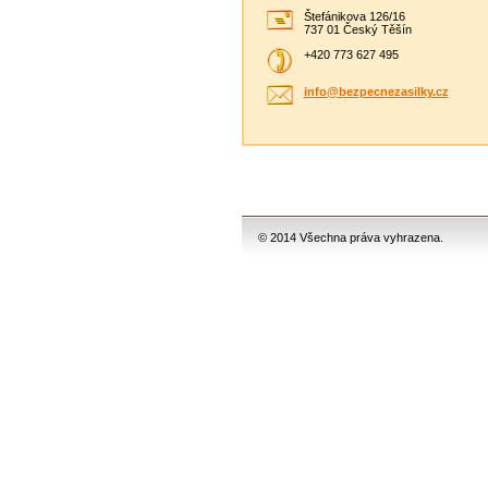
Štefánikova 126/16
737 01 Český Těšín
+420 773 627 495
info@bez
pecnezas
ilky.cz
© 2014 Všechna práva vyhrazena.