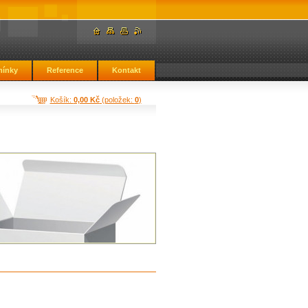
ínky
Reference
Kontakt
Košík:
0,00 Kč
(položek:
0
)