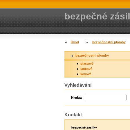
bezpečné zási
Úvod
bezpečnostní plomby
bezpečnostní plomby
plastové
lankové
kovové
Vyhledávání
Hledat:
Kontakt
bezpečné zásilky