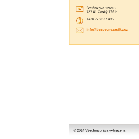
Štefánikova 126/16
737 01 Český Těšín
+420 773 627 495
info@bez
pecnezas
ilky.cz
© 2014 Všechna práva vyhrazena.