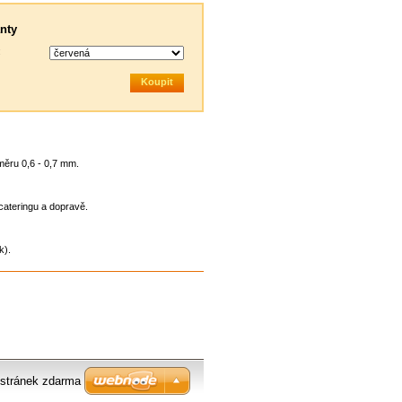
nty
:
měru 0,6 - 0,7 mm.
 cateringu a dopravě.
k).
stránek zdarma