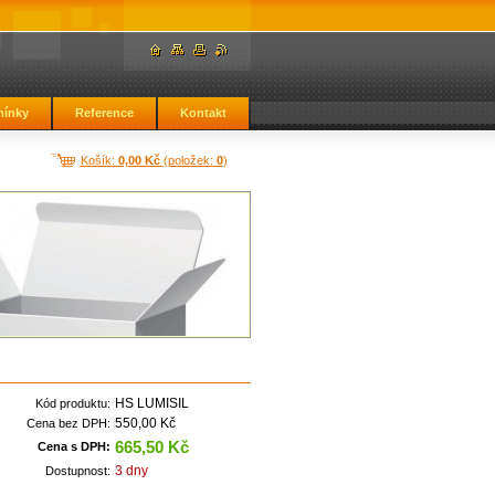
ínky
Reference
Kontakt
Košík:
0,00 Kč
(položek:
0
)
HS LUMISIL
Kód produktu:
550,00 Kč
Cena bez DPH:
665,50 Kč
Cena s DPH:
3 dny
Dostupnost: